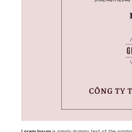
Lorem Ipsum
is simply dummy text of the printi