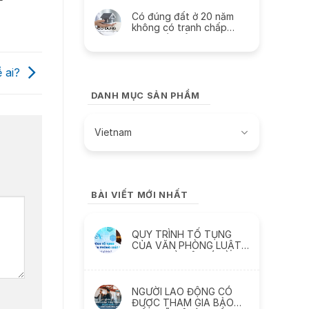
Có đúng đất ở 20 năm
không có tranh chấp
được cấp sổ đỏ?
 ai?
DANH MỤC SẢN PHẨM
Vietnam
BÀI VIẾT MỚI NHẤT
QUY TRÌNH TỐ TỤNG
CỦA VĂN PHÒNG LUẬT
SƯ TẠI HÀ NỘI CÓ GÌ
KHÁC?
NGƯỜI LAO ĐỘNG CÓ
ĐƯỢC THAM GIA BẢO