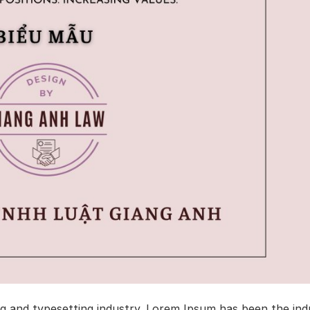
ng and typesetting industry. Lorem Ipsum has been the ind