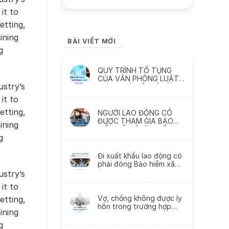
it to
etting,
ining
BÀI VIẾT MỚI
g
QUY TRÌNH TỐ TỤNG
CỦA VĂN PHÒNG LUẬT
ustry’s
SƯ TẠI HÀ NỘI CÓ GÌ
KHÁC?
it to
etting,
NGƯỜI LAO ĐỘNG CÓ
ĐƯỢC THAM GIA BẢO
ining
HIỂM XÃ HỘI Ở NHIỀU
g
CÔNG TY KHÁC NHAU
KHÔNG?
Đi xuất khẩu lao động có
phải đóng Bảo hiểm xã
hội không?
ustry’s
it to
Vợ, chồng không được ly
etting,
hôn trong trường hợp
ining
nào?
g