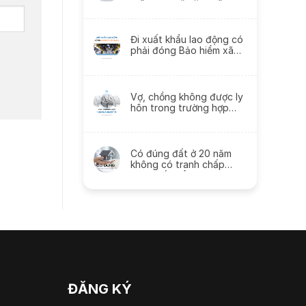
HIỂM XÃ HỘI Ở NHIỀU
CÔNG TY KHÁC NHAU
KHÔNG?
Đi xuất khẩu lao động có
phải đóng Bảo hiểm xã
hội không?
Vợ, chồng không được ly
hôn trong trường hợp
nào?
Có đúng đất ở 20 năm
không có tranh chấp
được cấp sổ đỏ?
ĐĂNG KÝ