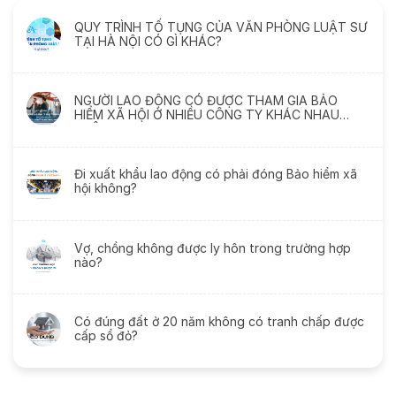
QUY TRÌNH TỐ TỤNG CỦA VĂN PHÒNG LUẬT SƯ
TẠI HÀ NỘI CÓ GÌ KHÁC?
NGƯỜI LAO ĐỘNG CÓ ĐƯỢC THAM GIA BẢO
HIỂM XÃ HỘI Ở NHIỀU CÔNG TY KHÁC NHAU
KHÔNG?
Đi xuất khẩu lao động có phải đóng Bảo hiểm xã
hội không?
Vợ, chồng không được ly hôn trong trường hợp
nào?
Có đúng đất ở 20 năm không có tranh chấp được
cấp sổ đỏ?