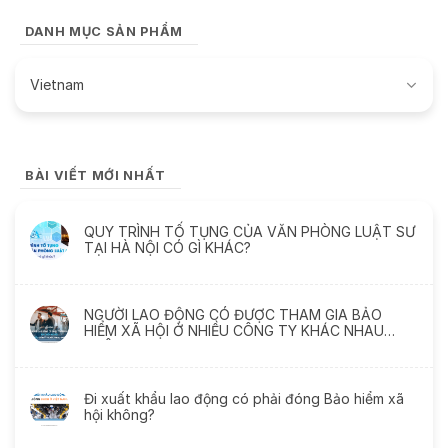
DANH MỤC SẢN PHẨM
Vietnam
BÀI VIẾT MỚI NHẤT
QUY TRÌNH TỐ TỤNG CỦA VĂN PHÒNG LUẬT SƯ
TẠI HÀ NỘI CÓ GÌ KHÁC?
NGƯỜI LAO ĐỘNG CÓ ĐƯỢC THAM GIA BẢO
HIỂM XÃ HỘI Ở NHIỀU CÔNG TY KHÁC NHAU
KHÔNG?
Đi xuất khẩu lao động có phải đóng Bảo hiểm xã
hội không?