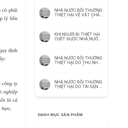
thách thức
 có phải
NHÀ NƯỚC BỒI THƯỜNG
THIỆT HẠI VỀ VẬT CHẤT
p lý liên
DO SỨC KHỎE BỊ XÂM
PHẠM NHƯ THẾ NÀO
KHI NGƯỜI BỊ THIỆT HẠI
CHẾT ĐƯỢC NHÀ NƯỚC
BỒI THƯỜNG THẾ NÀO ?
quy định
NHÀ NƯỚC BỒI THƯỜNG
ây:
THIỆT HẠI DO THU NHẬP
THỰC TẾ BỊ MẤT, BỊ
GIẢM SÚT NHƯ THẾ NÀO
NHÀ NƯỚC BỒI THƯỜNG
a công ty
THIỆT HẠI DO TÀI SẢN BỊ
XÂM PHẠM NHƯ THẾ
h nghiệp
NÀO
iên là cá
u hạn;
DANH MỤC SẢN PHẨM