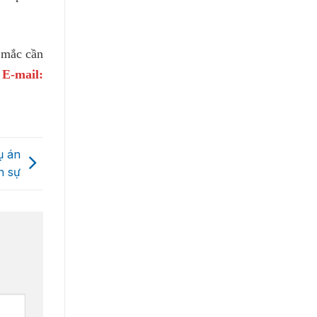
 mắc cần
ỉ
E-mail:
ụ án
h sự