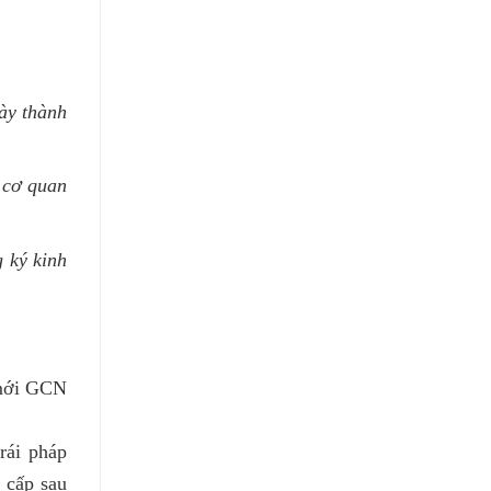
ày thành
 cơ quan
 ký kinh
 mới GCN
rái pháp
 cấp sau