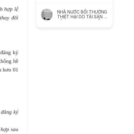
GIẢM SÚT NHƯ THẾ NÀO
h hợp lệ
NHÀ NƯỚC BỒI THƯỜNG
THIỆT HẠI DO TÀI SẢN BỊ
thay đổi
XÂM PHẠM NHƯ THẾ
NÀO
 đăng ký
không hề
u hơn 01
 đăng ký
 hợp sau