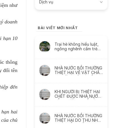
Dịch vụ
hiệm như
ký doanh
BÀI VIẾT MỚI NHẤT
i hạn 10
Trại hè không hiểu luật,
ngông nghênh cấm trẻ
liên lạc với cha mẹ và
thách thức
ác thông
NHÀ NƯỚC BỒI THƯỜNG
y đổi tên
THIỆT HẠI VỀ VẬT CHẤT
DO SỨC KHỎE BỊ XÂM
PHẠM NHƯ THẾ NÀO
hiệp đến
KHI NGƯỜI BỊ THIỆT HẠI
CHẾT ĐƯỢC NHÀ NƯỚC
BỒI THƯỜNG THẾ NÀO ?
 hạn hai
NHÀ NƯỚC BỒI THƯỜNG
h của chủ
THIỆT HẠI DO THU NHẬP
THỰC TẾ BỊ MẤT, BỊ