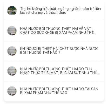
Trại hè không hiểu luật, ngông nghênh cấm trẻ liên
lạc với cha mẹ và thách thức
NHÀ NƯỚC BỒI THƯỜNG THIỆT HẠI VỀ VẬT
CHẤT DO SỨC KHỎE BỊ XÂM PHẠM NHƯ THẾ
NÀO
KHI NGƯỜI BỊ THIỆT HẠI CHẾT ĐƯỢC NHÀ NƯỚC
BỒI THƯỜNG THẾ NÀO ?
NHÀ NƯỚC BỒI THƯỜNG THIỆT HẠI DO THU
NHẬP THỰC TẾ BỊ MẤT, BỊ GIẢM SÚT NHƯ THẾ
NÀO
NHÀ NƯỚC BỒI THƯỜNG THIỆT HẠI DO TÀI SẢN
BỊ XÂM PHẠM NHƯ THẾ NÀO