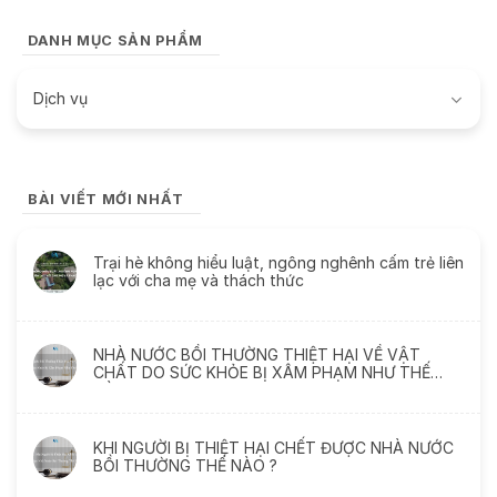
DANH MỤC SẢN PHẨM
Dịch vụ
BÀI VIẾT MỚI NHẤT
Trại hè không hiểu luật, ngông nghênh cấm trẻ liên
lạc với cha mẹ và thách thức
NHÀ NƯỚC BỒI THƯỜNG THIỆT HẠI VỀ VẬT
CHẤT DO SỨC KHỎE BỊ XÂM PHẠM NHƯ THẾ
NÀO
KHI NGƯỜI BỊ THIỆT HẠI CHẾT ĐƯỢC NHÀ NƯỚC
BỒI THƯỜNG THẾ NÀO ?