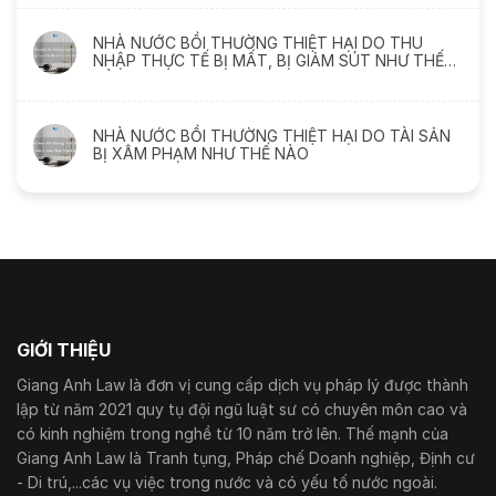
NHÀ NƯỚC BỒI THƯỜNG THIỆT HẠI DO THU
NHẬP THỰC TẾ BỊ MẤT, BỊ GIẢM SÚT NHƯ THẾ
NÀO
NHÀ NƯỚC BỒI THƯỜNG THIỆT HẠI DO TÀI SẢN
BỊ XÂM PHẠM NHƯ THẾ NÀO
GIỚI THIỆU
Giang Anh Law là đơn vị cung cấp dịch vụ pháp lý được thành
lập từ năm 2021 quy tụ đội ngũ luật sư có chuyên môn cao và
có kinh nghiệm trong nghề từ 10 năm trở lên. Thế mạnh của
Giang Anh Law là Tranh tụng, Pháp chế Doanh nghiệp, Định cư
- Di trú,...các vụ việc trong nước và có yếu tố nước ngoài.