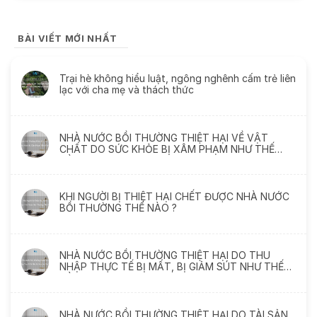
BÀI VIẾT MỚI NHẤT
Trại hè không hiểu luật, ngông nghênh cấm trẻ liên
lạc với cha mẹ và thách thức
NHÀ NƯỚC BỒI THƯỜNG THIỆT HẠI VỀ VẬT
CHẤT DO SỨC KHỎE BỊ XÂM PHẠM NHƯ THẾ
NÀO
KHI NGƯỜI BỊ THIỆT HẠI CHẾT ĐƯỢC NHÀ NƯỚC
BỒI THƯỜNG THẾ NÀO ?
NHÀ NƯỚC BỒI THƯỜNG THIỆT HẠI DO THU
NHẬP THỰC TẾ BỊ MẤT, BỊ GIẢM SÚT NHƯ THẾ
NÀO
NHÀ NƯỚC BỒI THƯỜNG THIỆT HẠI DO TÀI SẢN