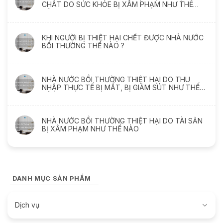
CHẤT DO SỨC KHỎE BỊ XÂM PHẠM NHƯ THẾ
NÀO
KHI NGƯỜI BỊ THIỆT HẠI CHẾT ĐƯỢC NHÀ NƯỚC
BỒI THƯỜNG THẾ NÀO ?
NHÀ NƯỚC BỒI THƯỜNG THIỆT HẠI DO THU
NHẬP THỰC TẾ BỊ MẤT, BỊ GIẢM SÚT NHƯ THẾ
NÀO
NHÀ NƯỚC BỒI THƯỜNG THIỆT HẠI DO TÀI SẢN
BỊ XÂM PHẠM NHƯ THẾ NÀO
DANH MỤC SẢN PHẨM
Dịch vụ