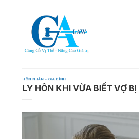
Skip
to
content
HÔN NHÂN - GIA ĐÌNH
LY HÔN KHI VỪA BIẾT VỢ BỊ