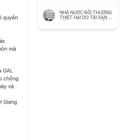
GIẢM SÚT NHƯ THẾ NÀO
NHÀ NƯỚC BỒI THƯỜNG
có quyền
THIỆT HẠI DO TÀI SẢN BỊ
XÂM PHẠM NHƯ THẾ
NÀO
các
 hôn mà
ủa GAL
ợp chồng
này và
H Giang