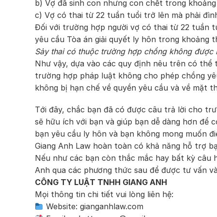
b) Vợ đã sinh con nhưng con chết trong khoảng th
c) Vợ có thai từ 22 tuần tuổi trở lên mà phải đìn
Đối với trường hợp người vợ có thai từ 22 tuần 
yêu cầu Tòa án giải quyết ly hôn trong khoảng th
Sảy thai có thuộc trường hợp chồng không được 
Như vậy, dựa vào các quy định nêu trên có thể 
trường hợp pháp luật không cho phép chồng yêu
không bị hạn chế về quyền yêu cầu và về mặt thờ
Tới đây, chắc bạn đã có được câu trả lời cho t
sẽ hữu ích với bạn và giúp bạn dễ dàng hơn để
bạn yêu cầu ly hôn và bạn không mong muốn điề
Giang Anh Law hoàn toàn có khả năng hỗ trợ bạ
Nếu như các bạn còn thắc mắc hay bất kỳ câu h
Anh qua các phương thức sau để được tư vấn và 
CÔNG TY LUẬT TNHH GIANG ANH
Mọi thông tin chi tiết vui lòng liên hệ:
Website: gianganhlaw.com