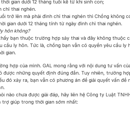
ời gian dưới 12 tháng tuổi kể từ khi sinh con;
h chỉ thai nghén.
tuổi trở lên mà phải đình chỉ thai nghén thì Chồng không 
ời gian dưới 12 tháng tính từ ngày đình chỉ thai nghén.
ly hôn không?
thấy bạn thuộc trường hợp sảy thai và đây không thuộc 
 cầu ly hôn. Tức là, chồng bạn vẫn có quyền yêu cầu ly
i gian.
rường hợp của mình. GAL mong rằng với nội dung tư vấn c
 có được những quyết định đúng đắn. Tuy nhiên, trường h
u đó xảy ra, bạn vẫn có phương án để giải quyết vấn đề 
n.
ỏi nào chưa được giải đáp, hãy liên hệ Công ty Luật TNH
trợ giúp trong thời gian sớm nhất: