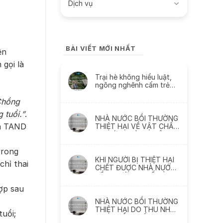
Dịch vụ
BÀI VIẾT MỚI NHẤT
ện
 gọi là
Trại hè không hiểu luật,
ngông nghênh cấm trẻ
liên lạc với cha mẹ và
thách thức
Chồng
 tuổi.”
.
NHÀ NƯỚC BỒI THƯỜNG
án TAND
THIỆT HẠI VỀ VẬT CHẤT
DO SỨC KHỎE BỊ XÂM
PHẠM NHƯ THẾ NÀO
trong
KHI NGƯỜI BỊ THIỆT HẠI
chỉ thai
CHẾT ĐƯỢC NHÀ NƯỚC
BỒI THƯỜNG THẾ NÀO ?
ợp sau
NHÀ NƯỚC BỒI THƯỜNG
THIỆT HẠI DO THU NHẬP
tuổi;
THỰC TẾ BỊ MẤT, BỊ