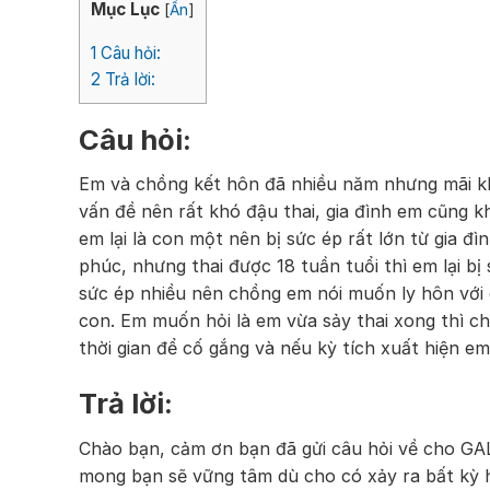
Mục Lục
[
Ẩn
]
1
Câu hỏi:
2
Trả lời:
Câu hỏi:
Em và chồng kết hôn đã nhiều năm nhưng mãi khô
vấn đề nên rất khó đậu thai, gia đình em cũng k
em lại là con một nên bị sức ép rất lớn từ gia 
phúc, nhưng thai được 18 tuần tuổi thì em lại bị
sức ép nhiều nên chồng em nói muốn ly hôn với 
con. Em muốn hỏi là em vừa sảy thai xong thì 
thời gian để cố gắng và nếu kỳ tích xuất hiện e
Trả lời:
Chào bạn, cảm ơn bạn đã gửi câu hỏi về cho GAL.
mong bạn sẽ vững tâm dù cho có xảy ra bất kỳ 