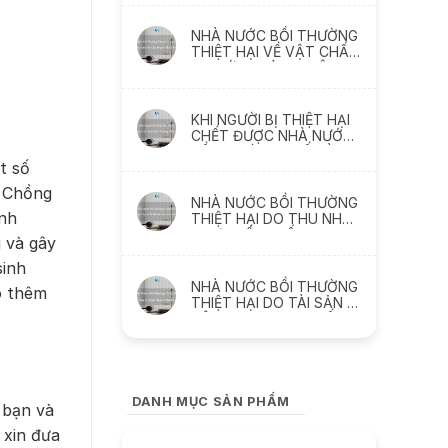
thách thức
NHÀ NƯỚC BỒI THƯỜNG
THIỆT HẠI VỀ VẬT CHẤT
DO SỨC KHỎE BỊ XÂM
PHẠM NHƯ THẾ NÀO
KHI NGƯỜI BỊ THIỆT HẠI
CHẾT ĐƯỢC NHÀ NƯỚC
BỒI THƯỜNG THẾ NÀO ?
t số
. Chồng
NHÀ NƯỚC BỒI THƯỜNG
ạnh
THIỆT HẠI DO THU NHẬP
THỰC TẾ BỊ MẤT, BỊ
g và gây
GIẢM SÚT NHƯ THẾ NÀO
sinh
NHÀ NƯỚC BỒI THƯỜNG
ó thêm
THIỆT HẠI DO TÀI SẢN BỊ
XÂM PHẠM NHƯ THẾ
NÀO
DANH MỤC SẢN PHẨM
 bạn và
 xin đưa