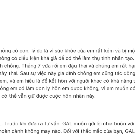
ng có con, lý do là vì sức khỏe của em rất kém và bị mộ
hông có điều kiện khá giả để có thể làm thụ tinh nhân tạo
đình chồng. Tháng 7 vừa rồi em đậu thai và chúng em rất h
 sảy thai. Sau sự việc này gia đình chồng em cũng tác độn
em, và em hiểu là để kết hôn với người khác có khả năng 
chồng em có làm đơn ly hôn em được không, vì em muốn c
m có thể vẫn giữ được cuộc hôn nhân này.
 Trước khi đưa ra tư vấn, GAL muốn gửi lời chia buồn với
hoàn cảnh không may nào. Đối với thắc mắc của bạn, GAL