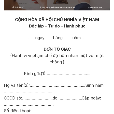
CỘNG HÒA XÃ HỘI CHỦ NGHĨA VIỆT NAM
Độc lập – Tự do – Hạnh phúc
……, ngày….. tháng …… năm…….
ĐƠN TỐ GIÁC
(Hành vi vi phạm chế độ hôn nhân một vợ, một
chồng.)
Kính gửi:(1)………………………………..
Họ và tên(2):………………………………………..Sinh năm:
…………………………………..
CCCD số:……………………..do:………………..Cấp ngày:
……………………………………
Số điện thoại: