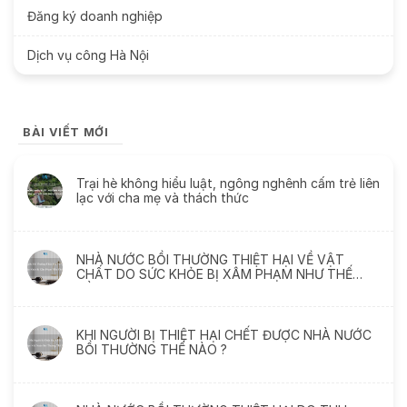
Đăng ký doanh nghiệp
Dịch vụ công Hà Nội
BÀI VIẾT MỚI
Trại hè không hiểu luật, ngông nghênh cấm trẻ liên
lạc với cha mẹ và thách thức
NHÀ NƯỚC BỒI THƯỜNG THIỆT HẠI VỀ VẬT
CHẤT DO SỨC KHỎE BỊ XÂM PHẠM NHƯ THẾ
NÀO
KHI NGƯỜI BỊ THIỆT HẠI CHẾT ĐƯỢC NHÀ NƯỚC
BỒI THƯỜNG THẾ NÀO ?