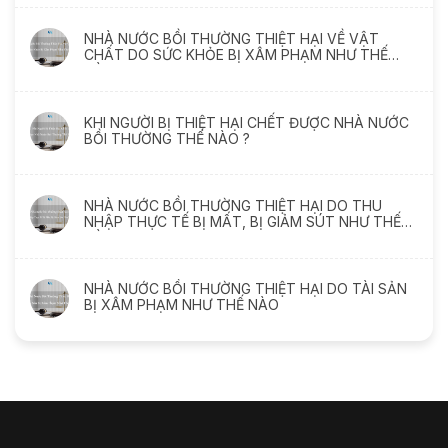
NHÀ NƯỚC BỒI THƯỜNG THIỆT HẠI VỀ VẬT
CHẤT DO SỨC KHỎE BỊ XÂM PHẠM NHƯ THẾ
NÀO
KHI NGƯỜI BỊ THIỆT HẠI CHẾT ĐƯỢC NHÀ NƯỚC
BỒI THƯỜNG THẾ NÀO ?
NHÀ NƯỚC BỒI THƯỜNG THIỆT HẠI DO THU
NHẬP THỰC TẾ BỊ MẤT, BỊ GIẢM SÚT NHƯ THẾ
NÀO
NHÀ NƯỚC BỒI THƯỜNG THIỆT HẠI DO TÀI SẢN
BỊ XÂM PHẠM NHƯ THẾ NÀO