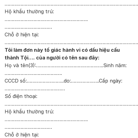
………………………………………………………………………………
Hộ khẩu thường trú:
………………………………………………….
……………………………
Chỗ ở hiện tại:
………………………………………………………………………………
Tôi làm đơn này tố giác hành vi có dấu hiệu cấu
thành Tội…. của người có tên sau đây:
Họ và tên(3):………………………………………..Sinh năm:
………………………………….
CCCD số:……………………..do:………………..Cấp ngày:
……………………………………
Số điện thoại:
………………………………………………………………………………
Hộ khẩu thường trú:
………………………………………………….
……………………………
Chỗ ở hiện tại: