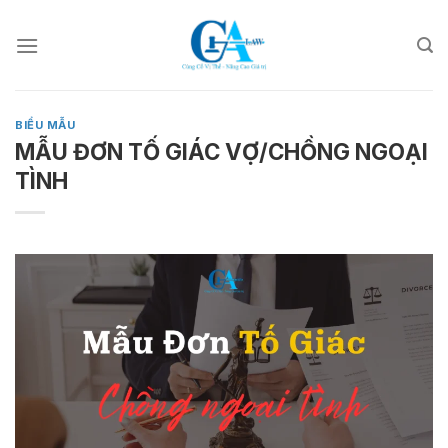
Skip
to
content
BIỂU MẪU
MẪU ĐƠN TỐ GIÁC VỢ/CHỒNG NGOẠI
TÌNH