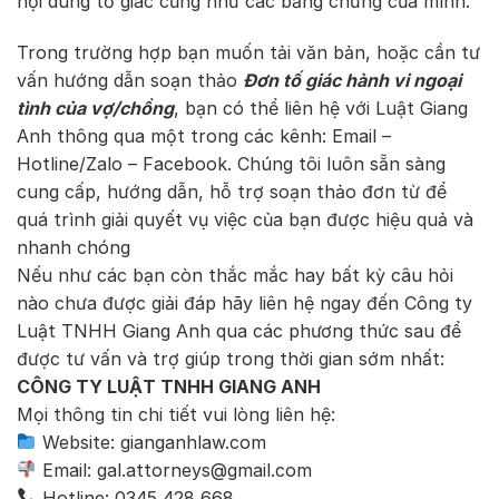
nội dung tố giác cũng như các bằng chứng của mình.
Trong trường hợp bạn muốn tải văn bản, hoặc cần tư
vấn hướng dẫn soạn thảo
Đơn tố giác hành vi ngoại
tình của vợ/chồng
, bạn có thể liên hệ với Luật Giang
Anh thông qua một trong các kênh: Email –
Hotline/Zalo – Facebook. Chúng tôi luôn sẵn sàng
cung cấp, hướng dẫn, hỗ trợ soạn thảo đơn từ để
quá trình giải quyết vụ việc của bạn được hiệu quả và
nhanh chóng
Nếu như các bạn còn thắc mắc hay bất kỳ câu hỏi
nào chưa được giải đáp hãy liên hệ ngay đến Công ty
Luật TNHH Giang Anh qua các phương thức sau để
được tư vấn và trợ giúp trong thời gian sớm nhất:
CÔNG TY LUẬT TNHH GIANG ANH
Mọi thông tin chi tiết vui lòng liên hệ:
Website: gianganhlaw.com
Email: gal.attorneys@gmail.com
Hotline: 0345 428 668