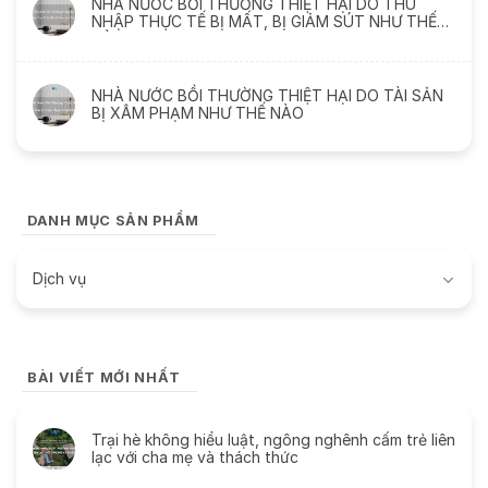
NHÀ NƯỚC BỒI THƯỜNG THIỆT HẠI DO THU
NHẬP THỰC TẾ BỊ MẤT, BỊ GIẢM SÚT NHƯ THẾ
NÀO
NHÀ NƯỚC BỒI THƯỜNG THIỆT HẠI DO TÀI SẢN
BỊ XÂM PHẠM NHƯ THẾ NÀO
DANH MỤC SẢN PHẨM
Dịch vụ
BÀI VIẾT MỚI NHẤT
Trại hè không hiểu luật, ngông nghênh cấm trẻ liên
lạc với cha mẹ và thách thức