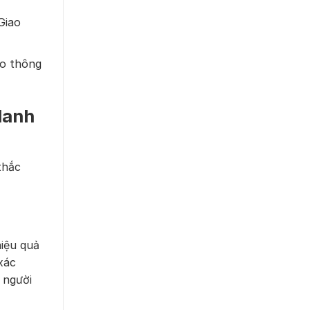
Giao
ao thông
 danh
thắc
hiệu quả
xác
 người