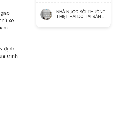
GIẢM SÚT NHƯ THẾ NÀO
NHÀ NƯỚC BỒI THƯỜNG
 giao
THIỆT HẠI DO TÀI SẢN BỊ
chủ xe
XÂM PHẠM NHƯ THẾ
NÀO
phạm
y định
uá trình