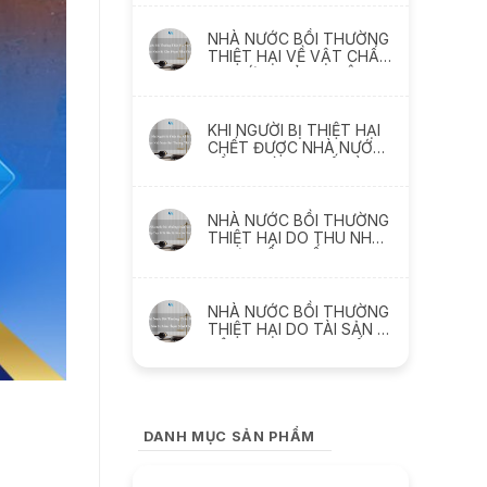
thách thức
NHÀ NƯỚC BỒI THƯỜNG
THIỆT HẠI VỀ VẬT CHẤT
DO SỨC KHỎE BỊ XÂM
PHẠM NHƯ THẾ NÀO
KHI NGƯỜI BỊ THIỆT HẠI
CHẾT ĐƯỢC NHÀ NƯỚC
BỒI THƯỜNG THẾ NÀO ?
NHÀ NƯỚC BỒI THƯỜNG
THIỆT HẠI DO THU NHẬP
THỰC TẾ BỊ MẤT, BỊ
GIẢM SÚT NHƯ THẾ NÀO
NHÀ NƯỚC BỒI THƯỜNG
THIỆT HẠI DO TÀI SẢN BỊ
XÂM PHẠM NHƯ THẾ
NÀO
DANH MỤC SẢN PHẨM