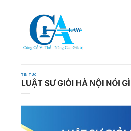
Skip
to
content
TIN TỨC
LUẬT SƯ GIỎI HÀ NỘI NÓI G