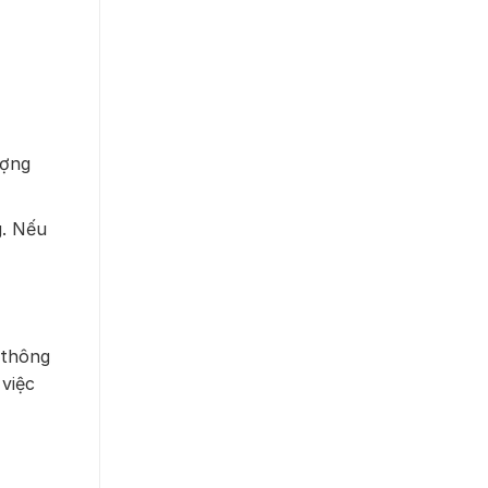
ượng
g. Nếu
 thông
việc