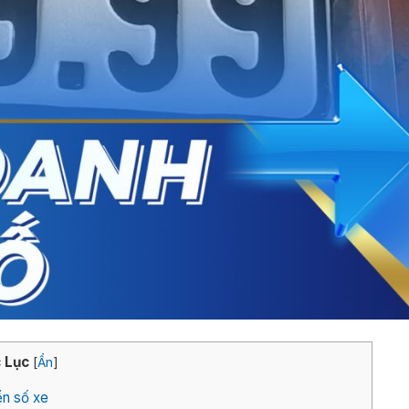
 Lục
[
Ẩn
]
ển số xe