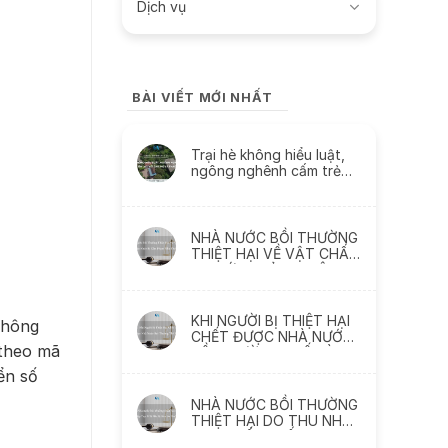
Dịch vụ
BÀI VIẾT MỚI NHẤT
Trại hè không hiểu luật,
ngông nghênh cấm trẻ
liên lạc với cha mẹ và
thách thức
NHÀ NƯỚC BỒI THƯỜNG
THIỆT HẠI VỀ VẬT CHẤT
DO SỨC KHỎE BỊ XÂM
PHẠM NHƯ THẾ NÀO
KHI NGƯỜI BỊ THIỆT HẠI
thông
CHẾT ĐƯỢC NHÀ NƯỚC
 theo mã
BỒI THƯỜNG THẾ NÀO ?
ển số
NHÀ NƯỚC BỒI THƯỜNG
THIỆT HẠI DO THU NHẬP
THỰC TẾ BỊ MẤT, BỊ