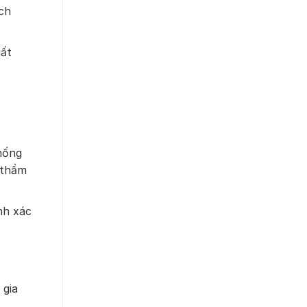
ích
uất
hống
 thẩm
nh xác
 gia