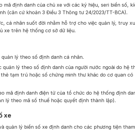
 mã định danh của chủ xe với các ký hiệu, seri biển số, k
ịnh (căn cứ khoản 3 Điều 3 Thông tư 24/2023/TT-BCA).
c, cá nhân suốt đời nhằm hỗ trợ cho việc quản lý, truy x
ủ xe trên hệ thống cơ sở dữ liệu.
 quản lý theo số định danh cá nhân.
c quản lý theo số định danh của người nước ngoài do hệ t
ố thẻ tạm trú hoặc số chứng minh thư khác do cơ quan có
heo mã định danh điện tử của tổ chức do hệ thống định da
ản lý theo mã số thuế hoặc quyết định thành lập).
ố xe
à quản lý biển số xe định danh cho các phương tiện tham