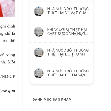
thách thức
NHÀ NƯỚC BỒI THƯỜNG
THIỆT HẠI VỀ VẬT CHẤT
DO SỨC KHỎE BỊ XÂM
PHẠM NHƯ THẾ NÀO
ghị định
KHI NGƯỜI BỊ THIỆT HẠI
g chỉ là
CHẾT ĐƯỢC NHÀ NƯỚC
BỒI THƯỜNG THẾ NÀO ?
 trên thế
NHÀ NƯỚC BỒI THƯỜNG
THIỆT HẠI DO THU NHẬP
 cũ xung
THỰC TẾ BỊ MẤT, BỊ
ành. Một
GIẢM SÚT NHƯ THẾ NÀO
NHÀ NƯỚC BỒI THƯỜNG
THIỆT HẠI DO TÀI SẢN BỊ
23/NĐ-CP
XÂM PHẠM NHƯ THẾ
NÀO
 Law qua
DANH MỤC SẢN PHẨM