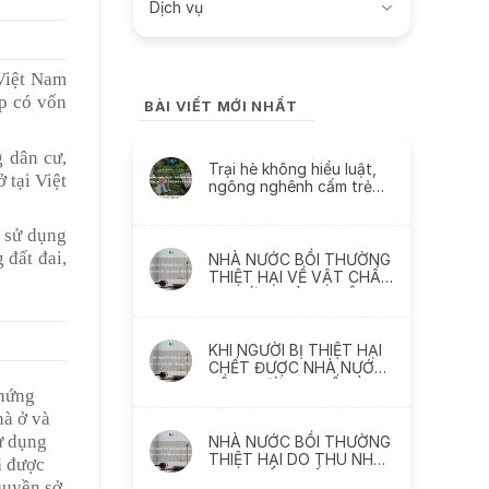
Dịch vụ
 Việt Nam
ệp có vốn
BÀI VIẾT MỚI NHẤT
 dân cư,
Trại hè không hiểu luật,
 tại Việt
ngông nghênh cấm trẻ
liên lạc với cha mẹ và
thách thức
 sử dụng
 đất đai,
NHÀ NƯỚC BỒI THƯỜNG
THIỆT HẠI VỀ VẬT CHẤT
DO SỨC KHỎE BỊ XÂM
PHẠM NHƯ THẾ NÀO
KHI NGƯỜI BỊ THIỆT HẠI
CHẾT ĐƯỢC NHÀ NƯỚC
BỒI THƯỜNG THẾ NÀO ?
chứng
hà ở và
sử dụng
NHÀ NƯỚC BỒI THƯỜNG
THIỆT HẠI DO THU NHẬP
ã được
THỰC TẾ BỊ MẤT, BỊ
quyền sở