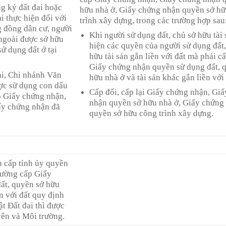
g ký đất đai hoặc
hữu nhà ở, Giấy chứng nhận quyền sở h
i thực hiện đối với
trình xây dựng, trong các trường hợp sau
g đồng dân cư, người
Khi người sử dụng đất, chủ sở hữu tài 
ngoài được sở hữu
hiện các quyền của người sử dụng đất,
sử dụng đất ở tại
hữu tài sản gắn liền với đất mà phải c
Giấy chứng nhận quyền sử dụng đất, 
i, Chi nhánh Văn
hữu nhà ở và tài sản khác gắn liền với 
ợc sử dụng con dấu
Cấp đổi, cấp lại Giấy chứng nhận, Gi
p Giấy chứng nhận,
nhận quyền sở hữu nhà ở, Giấy chứng
ấy chứng nhận đã
quyền sở hữu công trình xây dựng.
 cấp tỉnh ủy quyền
rường cấp Giấy
ất, quyền sở hữu
ền với đất quy định
t Đất đai thì được
yên và Môi trường.