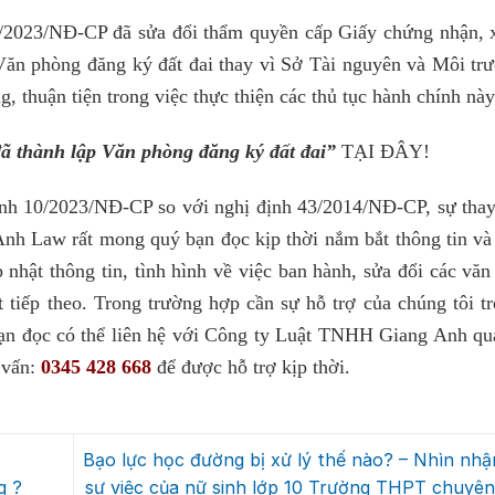
0/2023/NĐ-CP đã sửa đổi thẩm quyền cấp Giấy chứng nhận, 
Văn phòng đăng ký đất đai thay vì Sở Tài nguyên và Môi tr
, thuận tiện trong việc thực thiện các thủ tục hành chính này
 thành lập Văn phòng đăng ký đất đai”
TẠI ĐÂY!
ịnh 10/2023/NĐ-CP so với nghị định 43/2014/NĐ-CP, sự thay
 Anh Law rất mong quý bạn đọc kịp thời nắm bắt thông tin và
 nhật thông tin, tình hình về việc ban hành, sửa đổi các vă
 tiếp theo. Trong trường hợp cần sự hỗ trợ của chúng tôi tr
 bạn đọc có thể liên hệ với Công ty Luật TNHH Giang Anh qua
 vấn:
0345 428 668
để được hỗ trợ kịp thời.
Bạo lực học đường bị xử lý thế nào? – Nhìn nhậ
g ?
sự việc của nữ sinh lớp 10 Trường THPT chuyên