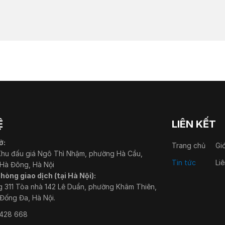
Ệ
LIÊN KẾT
ở:
Trang chủ
Gi
hu đấu giá Ngô Thì Nhậm, phường Hà Cầu,
Tin tức
Li
Hà Đông, Hà Nội
hòng giao dịch (tại Hà Nội):
 311 Tòa nhà 142 Lê Duẩn, phường Khâm Thiên,
Đống Đa, Hà Nội.
428 668