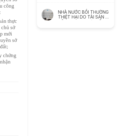
GIẢM SÚT NHƯ THẾ NÀO
ữu công
NHÀ NƯỚC BỒI THƯỜNG
:
THIỆT HẠI DO TÀI SẢN BỊ
sản thực
XÂM PHẠM NHƯ THẾ
NÀO
 chủ sở
ấp mới
quyền sở
đất;
ấy chứng
 nhận