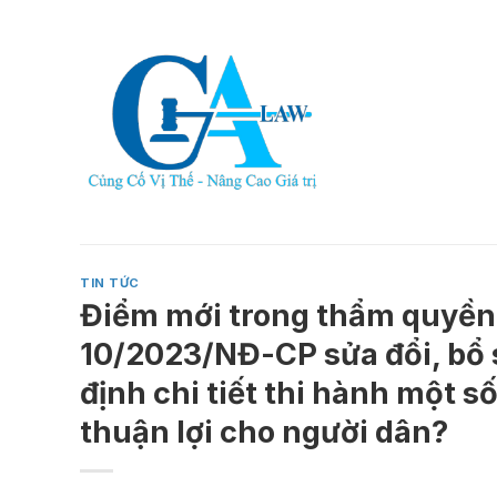
Skip
to
content
TIN TỨC
Điểm mới trong thẩm quyền 
10/2023/NĐ-CP sửa đổi, bổ
định chi tiết thi hành một s
thuận lợi cho người dân?