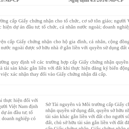
023/NĐ-CP
Nghị định
43/2014/
NĐ-CP
ờng cấp Giấy chứng nhận cho tổ chức, cơ sở tôn giáo; người
c hiện dự án đầu tư; tổ chức, cá nhân nước ngoài; doanh nghi
ện cấp Giấy chứng nhận cho hộ gia đình, cá nhân, cộng đồng
nước ngoài được sở hữu nhà ở gắn liền với quyền sử dụng đất ở
ường quy định về các trường hợp cấp Giấy chứng nhận quyền
à tài sản khác gắn liền với đất khi thực hiện đăng ký biến động
và việc xác nhận thay đổi vào Giấy chứng nhận đã cấp.
i thực hiện đối với
Sở Tài nguyên và Môi trường cấp Giấy 
người Việt Nam định
nhận quyền sử dụng đất, quyền sở hữu n
 dự án đầu tư; tổ
tài sản khác gắn liền với đất cho người 
; doanh nghiệp có
đất, chủ sở hữu tài sản gắn liền với đất đ
cấp Giấy chứng nhận, Giấy chứng nhận 