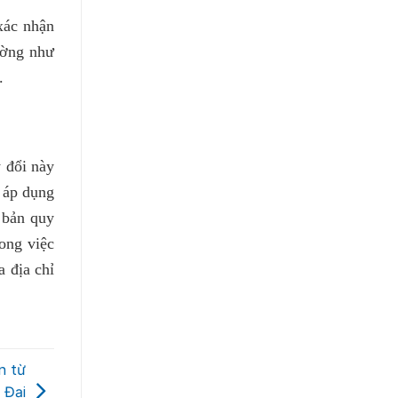
xác nhận
ường như
.
 đổi này
 áp dụng
n bản quy
ong việc
 địa chỉ
n từ
 Đại