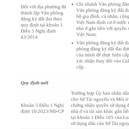
Chi nhánh Văn phòng đăn
Đối với địa phương đã
Văn phòng đăng ký đất đa
thành lập Văn phòng
hộ gia đình, cá nhân, cộn
đăng ký đất đai theo
Việt Nam định cư ở nước 
quy định tại khoản 1
nhà ở gắn liền với quyền 
Điều 5 Nghị định
Việt Nam;
43/2014
Văn phòng đăng ký đất đa
phòng đăng ký đất đai đư
của mình để thực hiện cấ
xác nhận thay đổi vào Gi
cấp.
Quy định mới
Trường hợp Ủy ban nhân dân
cho Sở Tài nguyên và Môi t
Khoản 5 Điều 1 Nghị
chứng nhận quyền sử dụng đ
định 10/2023/NĐ-CP
nhà ở và tài sản khác gắn li
tại khoản 1 Điều 105 của Luậ
sử dụng dấu của Sở Tài ngu