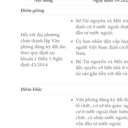
Nội dung
Nghị định 10/2
Điểm giống
Sở Tài nguyên và Môi trư
định cư ở nước ngoài thự
đầu tư nước ngoài;
Đối với địa phương
chưa thành lập Văn
Ủy ban nhân dân cấp huy
phòng đăng ký đất đai
người Việt Nam định cư ở 
theo quy định tại
Nam.
khoản 1 Điều 5 Nghị
Bộ Tài nguyên và Môi tr
định 43/2014
đất, quyền sở hữu nhà ở v
tài sản gắn liền với đất 
Điểm khác
Văn phòng đăng ký đất đa
tổ chức, cơ sở tôn giáo; 
cư ở nước ngoài thực hiện
chức, cá nhân nước ngoài
vốn đầu tư nước ngoài