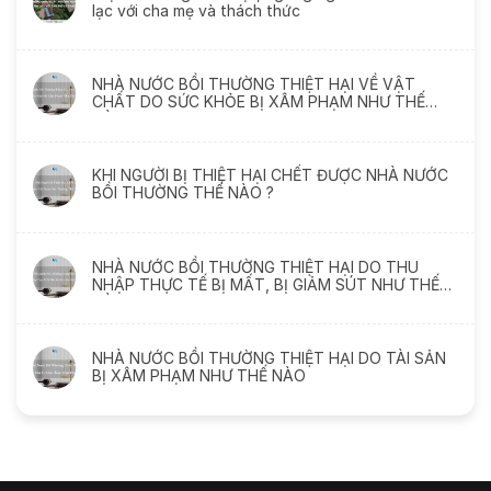
lạc với cha mẹ và thách thức
NHÀ NƯỚC BỒI THƯỜNG THIỆT HẠI VỀ VẬT
CHẤT DO SỨC KHỎE BỊ XÂM PHẠM NHƯ THẾ
NÀO
KHI NGƯỜI BỊ THIỆT HẠI CHẾT ĐƯỢC NHÀ NƯỚC
BỒI THƯỜNG THẾ NÀO ?
NHÀ NƯỚC BỒI THƯỜNG THIỆT HẠI DO THU
NHẬP THỰC TẾ BỊ MẤT, BỊ GIẢM SÚT NHƯ THẾ
NÀO
NHÀ NƯỚC BỒI THƯỜNG THIỆT HẠI DO TÀI SẢN
BỊ XÂM PHẠM NHƯ THẾ NÀO