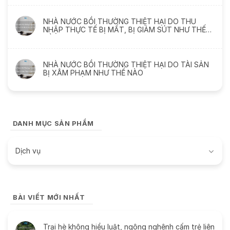
NHÀ NƯỚC BỒI THƯỜNG THIỆT HẠI DO THU
NHẬP THỰC TẾ BỊ MẤT, BỊ GIẢM SÚT NHƯ THẾ
NÀO
NHÀ NƯỚC BỒI THƯỜNG THIỆT HẠI DO TÀI SẢN
BỊ XÂM PHẠM NHƯ THẾ NÀO
DANH MỤC SẢN PHẨM
Dịch vụ
BÀI VIẾT MỚI NHẤT
Trại hè không hiểu luật, ngông nghênh cấm trẻ liên