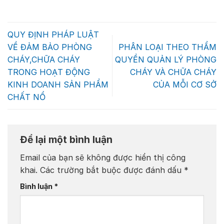
QUY ĐỊNH PHÁP LUẬT
VỀ ĐẢM BẢO PHÒNG
PHÂN LOẠI THEO THẨM
CHÁY,CHỮA CHÁY
QUYỀN QUẢN LÝ PHÒNG
TRONG HOẠT ĐỘNG
CHÁY VÀ CHỮA CHÁY
KINH DOANH SẢN PHẨM
CỦA MỖI CƠ SỞ
CHẤT NỔ
Để lại một bình luận
Email của bạn sẽ không được hiển thị công
khai.
Các trường bắt buộc được đánh dấu
*
Bình luận
*