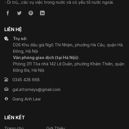
- Di trú,...các vụ việc trong nước và có yếu tố nước ngoài.
LIÊN HỆ
Trụ sở:
D26 Khu đấu giá Ngô Thì Nhậm, phường Hà Cầu, quận Hà
Đông, Hà Nội
Văn phòng giao dịch (tại Hà Nội):
Phòng 311 Tòa nhà 142 Lê Duẩn, phường Khâm Thiên, quận
Đống Đa, Hà Nội.
0345 428 668
gal.attorneys@gmail.com
Giang Anh Law
LIÊN KẾT
Trang chủ
Giới Thiệu