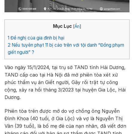
Mục Lục
[
Ẩn
]
1
Đề nghị của gia đình bị hại
2
Nếu tuyên phạt 11 bị cáo trên với tội danh “Đồng phạm
giết người” ?
Vào ngày 15/1/2024, tại trụ sở TAND tỉnh Hải Dương,
TAND cấp cao tại Hà Nội đã mở phiên tòa xét xử
phúc thẩm vụ án Giết người, Gây rối trật tự công
cộng, xảy ra hồi tháng 3/2023 tại huyện Gia Lộc, Hải
Dương.
Phiên tòa trên được mở do vợ chồng ông Nguyễn
Đình Khoa (40 tuổi, ở Gia Lộc) và vợ là Nguyễn Thị
Vân (39 tuổi), là bố mẹ đẻ của nạn nhân, đã viết đơn
kháng cáo đối với bản án sơ thẩm được TAND tỉnh