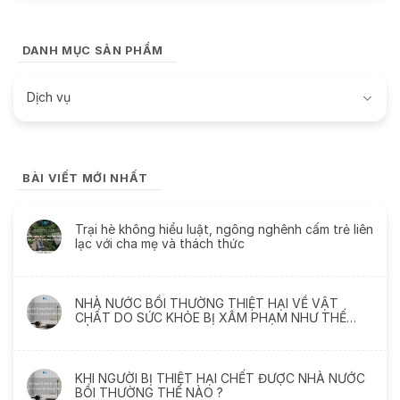
DANH MỤC SẢN PHẨM
Dịch vụ
BÀI VIẾT MỚI NHẤT
Trại hè không hiểu luật, ngông nghênh cấm trẻ liên
lạc với cha mẹ và thách thức
NHÀ NƯỚC BỒI THƯỜNG THIỆT HẠI VỀ VẬT
CHẤT DO SỨC KHỎE BỊ XÂM PHẠM NHƯ THẾ
NÀO
KHI NGƯỜI BỊ THIỆT HẠI CHẾT ĐƯỢC NHÀ NƯỚC
BỒI THƯỜNG THẾ NÀO ?