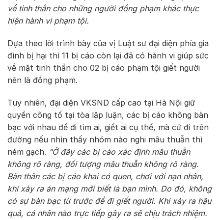
về tinh thần cho những người đồng phạm khác thực
hiện hành vi phạm tội.
Dựa theo lời trình bày của vị Luật sư đại diện phía gia
đình bị hại thì 11 bị cáo còn lại đã có hành vi giúp sức
về mặt tinh thần cho 02 bị cáo phạm tội giết người
nên là đồng phạm.
Tuy nhiên, đại diện VKSND cấp cao tại Hà Nội giữ
quyền công tố tại tòa lập luận, các bị cáo không bàn
bạc với nhau để đi tìm ai, giết ai cụ thể, mà cứ đi trên
đường nếu nhìn thấy nhóm nào nghi mâu thuẫn thì
ném gạch.
“Ở đây các bị cáo xác định mâu thuẫn
không rõ ràng, đối tượng mâu thuẫn không rõ ràng.
Bản thân các bị cáo khai có quen, chơi với nạn nhân,
khi xảy ra án mạng mới biết là bạn mình. Do đó, không
có sự bàn bạc từ trước để đi giết người. Khi xảy ra hậu
quả, cá nhân nào trực tiếp gây ra sẽ chịu trách nhiệm.