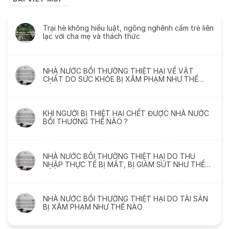
Trại hè không hiểu luật, ngông nghênh cấm trẻ liên
lạc với cha mẹ và thách thức
NHÀ NƯỚC BỒI THƯỜNG THIỆT HẠI VỀ VẬT
CHẤT DO SỨC KHỎE BỊ XÂM PHẠM NHƯ THẾ
NÀO
KHI NGƯỜI BỊ THIỆT HẠI CHẾT ĐƯỢC NHÀ NƯỚC
BỒI THƯỜNG THẾ NÀO ?
NHÀ NƯỚC BỒI THƯỜNG THIỆT HẠI DO THU
NHẬP THỰC TẾ BỊ MẤT, BỊ GIẢM SÚT NHƯ THẾ
NÀO
NHÀ NƯỚC BỒI THƯỜNG THIỆT HẠI DO TÀI SẢN
BỊ XÂM PHẠM NHƯ THẾ NÀO