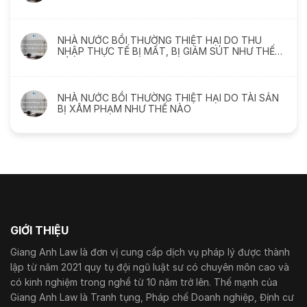
NHÀ NƯỚC BỒI THƯỜNG THIỆT HẠI DO THU
NHẬP THỰC TẾ BỊ MẤT, BỊ GIẢM SÚT NHƯ THẾ
NÀO
NHÀ NƯỚC BỒI THƯỜNG THIỆT HẠI DO TÀI SẢN
BỊ XÂM PHẠM NHƯ THẾ NÀO
GIỚI THIỆU
Giang Anh Law là đơn vị cung cấp dịch vụ pháp lý được thành
lập từ năm 2021 quy tụ đội ngũ luật sư có chuyên môn cao và
có kinh nghiệm trong nghề từ 10 năm trở lên. Thế mạnh của
Giang Anh Law là Tranh tụng, Pháp chế Doanh nghiệp, Định cư