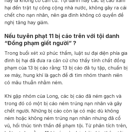
này là không có căn cứ. Tội danh này các bị cáo xâm
hại đến trật tự công cộng nhà nước, không gây ra cái
chết cho nạn nhân, nên gia đình không có quyền đề
nghị tăng hay giảm.
Nếu tuyên phạt 11 bị cáo trên với tội danh
“Đồng phạm giết người” ?
Trong buổi xét xử phúc thẩm, luật sư đại diện phía gia
đình bị hại đã đưa ra căn cứ cho thấy tính chất đồng
phạm của 13 bị cáo rằng: 13 bị cáo đã tụ tập, chuẩn bị
xe máy, hung khí là gạch để đi tìm nhóm thanh niên
có mâu thuẫn nhằm ném.
Khi gặp nhóm của Long, các bị cáo đã ném gạch và
trong đó có một bị cáo ném trúng nạn nhân và gây
chết người. Những bị cáo còn lại có mặc dù không
ném hoặc không ném trúng nạn nhân nhưng đã cổ
vũ, hối thúc tinh thần để phạm tội. Từ phân tích trên,