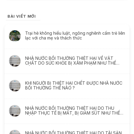
BÀI VIẾT MỚI
Trại hè không hiểu luật, ngông nghênh cấm trẻ liên
lạc với cha mẹ và thách thức
NHÀ NƯỚC BỒI THƯỜNG THIỆT HẠI VỀ VẬT
CHẤT DO SỨC KHỎE BỊ XÂM PHẠM NHƯ THẾ
NÀO
KHI NGƯỜI BỊ THIỆT HẠI CHẾT ĐƯỢC NHÀ NƯỚC
BỒI THƯỜNG THẾ NÀO ?
NHÀ NƯỚC BỒI THƯỜNG THIỆT HẠI DO THU
NHẬP THỰC TẾ BỊ MẤT, BỊ GIẢM SÚT NHƯ THẾ
NÀO
NHÀ NƯỚC BỒI THƯỜNG THIỆT HẠI DO TÀI SẢN