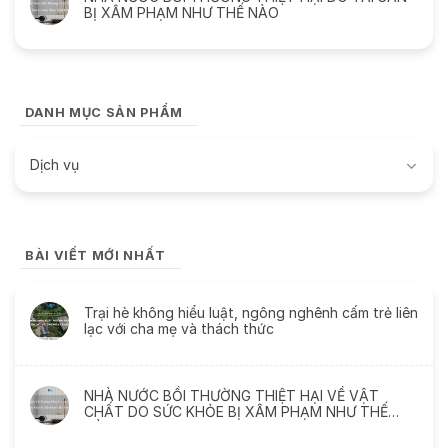
BỊ XÂM PHẠM NHƯ THẾ NÀO
DANH MỤC SẢN PHẨM
Dịch vụ
BÀI VIẾT MỚI NHẤT
Trại hè không hiểu luật, ngông nghênh cấm trẻ liên
lạc với cha mẹ và thách thức
NHÀ NƯỚC BỒI THƯỜNG THIỆT HẠI VỀ VẬT
CHẤT DO SỨC KHỎE BỊ XÂM PHẠM NHƯ THẾ
NÀO