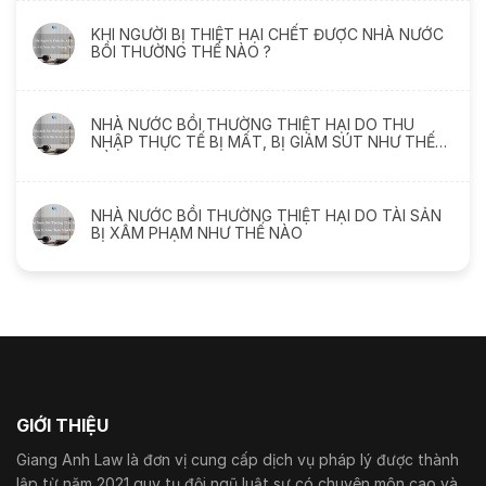
KHI NGƯỜI BỊ THIỆT HẠI CHẾT ĐƯỢC NHÀ NƯỚC
BỒI THƯỜNG THẾ NÀO ?
NHÀ NƯỚC BỒI THƯỜNG THIỆT HẠI DO THU
NHẬP THỰC TẾ BỊ MẤT, BỊ GIẢM SÚT NHƯ THẾ
NÀO
NHÀ NƯỚC BỒI THƯỜNG THIỆT HẠI DO TÀI SẢN
BỊ XÂM PHẠM NHƯ THẾ NÀO
GIỚI THIỆU
Giang Anh Law là đơn vị cung cấp dịch vụ pháp lý được thành
lập từ năm 2021 quy tụ đội ngũ luật sư có chuyên môn cao và