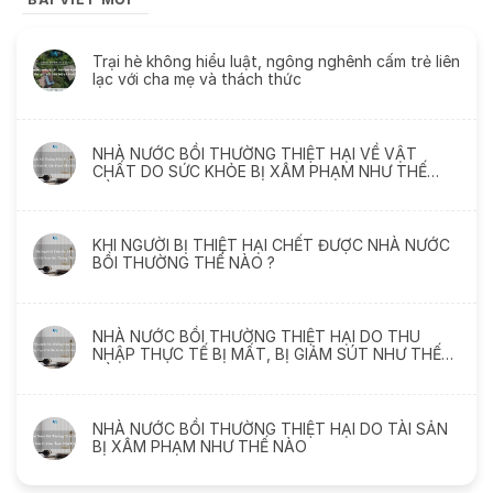
Trại hè không hiểu luật, ngông nghênh cấm trẻ liên
lạc với cha mẹ và thách thức
NHÀ NƯỚC BỒI THƯỜNG THIỆT HẠI VỀ VẬT
CHẤT DO SỨC KHỎE BỊ XÂM PHẠM NHƯ THẾ
NÀO
KHI NGƯỜI BỊ THIỆT HẠI CHẾT ĐƯỢC NHÀ NƯỚC
BỒI THƯỜNG THẾ NÀO ?
NHÀ NƯỚC BỒI THƯỜNG THIỆT HẠI DO THU
NHẬP THỰC TẾ BỊ MẤT, BỊ GIẢM SÚT NHƯ THẾ
NÀO
NHÀ NƯỚC BỒI THƯỜNG THIỆT HẠI DO TÀI SẢN
BỊ XÂM PHẠM NHƯ THẾ NÀO