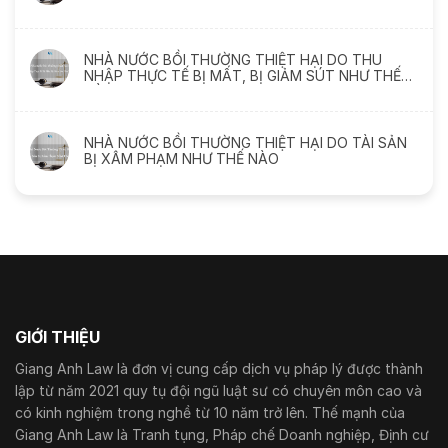
NHÀ NƯỚC BỒI THƯỜNG THIỆT HẠI DO THU
NHẬP THỰC TẾ BỊ MẤT, BỊ GIẢM SÚT NHƯ THẾ
NÀO
NHÀ NƯỚC BỒI THƯỜNG THIỆT HẠI DO TÀI SẢN
BỊ XÂM PHẠM NHƯ THẾ NÀO
GIỚI THIỆU
Giang Anh Law là đơn vị cung cấp dịch vụ pháp lý được thành
lập từ năm 2021 quy tụ đội ngũ luật sư có chuyên môn cao và
có kinh nghiệm trong nghề từ 10 năm trở lên. Thế mạnh của
Giang Anh Law là Tranh tụng, Pháp chế Doanh nghiệp, Định cư