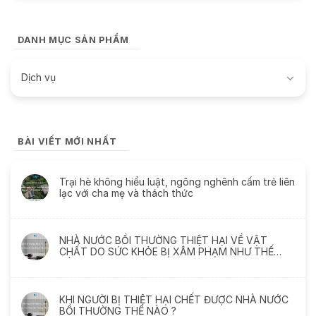
DANH MỤC SẢN PHẨM
Dịch vụ
BÀI VIẾT MỚI NHẤT
Trại hè không hiểu luật, ngông nghênh cấm trẻ liên
lạc với cha mẹ và thách thức
NHÀ NƯỚC BỒI THƯỜNG THIỆT HẠI VỀ VẬT
CHẤT DO SỨC KHỎE BỊ XÂM PHẠM NHƯ THẾ
NÀO
KHI NGƯỜI BỊ THIỆT HẠI CHẾT ĐƯỢC NHÀ NƯỚC
BỒI THƯỜNG THẾ NÀO ?