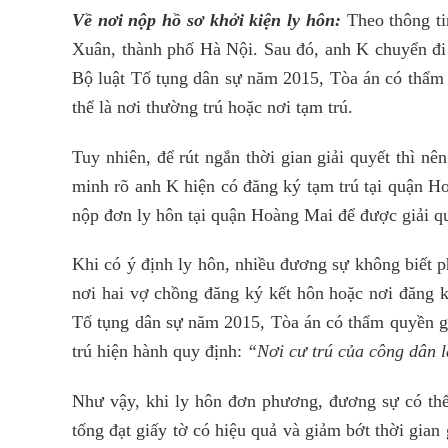
Về nơi nộp hồ sơ khởi kiện ly hôn:
Theo thông t
Xuân, thành phố Hà Nội. Sau đó, anh K chuyển đi
Bộ luật Tố tụng dân sự năm 2015, Tòa án có thẩm q
thể là nơi thường trú hoặc nơi tạm trú.
Tuy nhiên, để rút ngắn thời gian giải quyết thì n
minh rõ anh K hiện có đăng ký tạm trú tại quận H
nộp đơn ly hôn tại quận Hoàng Mai để được giải q
Khi có ý định ly hôn, nhiều đương sự không biết p
nơi hai vợ chồng đăng ký kết hôn hoặc nơi đăng 
Tố tụng dân sự năm 2015, Tòa án có thẩm quyền giả
trú hiện hành quy định:
“Nơi cư trú của công dân l
Như vậy, khi ly hôn đơn phương, đương sự có thể 
tống đạt giấy tờ có hiệu quả và giảm bớt thời gian