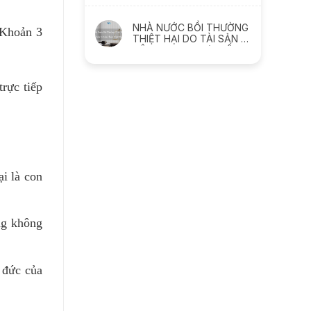
GIẢM SÚT NHƯ THẾ NÀO
NHÀ NƯỚC BỒI THƯỜNG
 Khoản 3
THIỆT HẠI DO TÀI SẢN BỊ
XÂM PHẠM NHƯ THẾ
NÀO
rực tiếp
i là con
ang không
 đức của