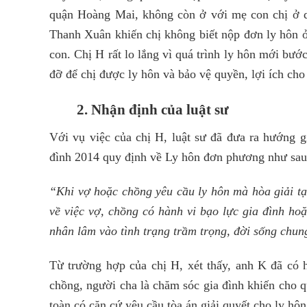
quận Hoàng Mai, không còn ở với mẹ con chị ở q
Thanh Xuân khiến chị không biết nộp đơn ly hôn 
con. Chị H rất lo lắng vì quá trình ly hôn mới bướ
đỡ để chị được ly hôn và bảo vệ quyền, lợi ích cho
2. Nhận định của luật sư
Với vụ việc của chị H, luật sư đã đưa ra hướng g
đình 2014 quy định về Ly hôn đơn phương như sau
“Khi vợ hoặc chồng yêu cầu ly hôn mà hòa giải tạ
về việc vợ, chồng có hành vi bạo lực gia đình ho
nhân lâm vào tình trạng trầm trọng, đời sống chu
Từ trường hợp của chị H, xét thấy, anh K đã có 
chồng, người cha là chăm sóc gia đình khiến cho q
toàn có căn cứ yêu cầu tòa án giải quyết cho ly hôn