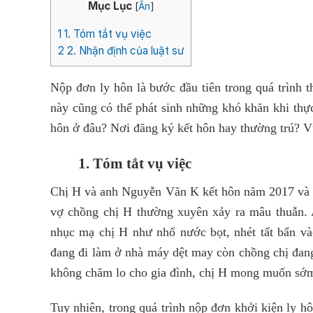
Mục Lục
[
Ẩn
]
1
1. Tóm tắt vụ việc
2
2. Nhận định của luật sư
Nộp đơn ly hôn là bước đầu tiên trong quá trình 
này cũng có thể phát sinh những khó khăn khi thự
hôn ở đâu? Nơi đăng ký kết hôn hay thường trú? Vụ
1. Tóm tắt vụ việc
Chị H và anh Nguyễn Văn K kết hôn năm 2017 và có
vợ chồng chị H thường xuyên xảy ra mâu thuẫn. 
nhục mạ chị H như nhổ nước bọt, nhét tất bẩn v
đang đi làm ở nhà máy dệt may còn chồng chị đan
không chăm lo cho gia đình, chị H mong muốn sớm 
Tuy nhiên, trong quá trình nộp đơn khởi kiện ly hô