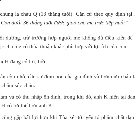
hung là cháu Q (13 tháng tuổi). Căn cứ theo quy định tại
Con dưới 36 tháng tuổi được giao cho mẹ trực tiếp nuôi”
ôi dưỡng, trừ trường hợp người mẹ không đủ điều kiện để t
c cha mẹ có thỏa thuận khác phù hợp với lợi ích của con.
hị H đang có lợi, bởi:
ẫn còn nhỏ, cần sự đùm bọc của gia đình và hơn nữa cháu lạ
c chăm sóc cháu.
 làm và có thu nhập ổn định, trong khi đó, anh K hiện tại đ
ị H có lợi thế hơn anh K.
 cũng gặp bất lợi hơn khi Tòa xét tới yếu tố phẩm chất đạo