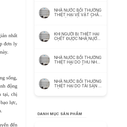
thách thức
NHÀ NƯỚC BỒI THƯỜNG
THIỆT HẠI VỀ VẬT CHẤT
DO SỨC KHỎE BỊ XÂM
PHẠM NHƯ THẾ NÀO
KHI NGƯỜI BỊ THIỆT HẠI
iản nhất
CHẾT ĐƯỢC NHÀ NƯỚC
BỒI THƯỜNG THẾ NÀO ?
p đơn ly
này.
NHÀ NƯỚC BỒI THƯỜNG
THIỆT HẠI DO THU NHẬP
THỰC TẾ BỊ MẤT, BỊ
GIẢM SÚT NHƯ THẾ NÀO
ng sống,
NHÀ NƯỚC BỒI THƯỜNG
ành động
THIỆT HẠI DO TÀI SẢN BỊ
XÂM PHẠM NHƯ THẾ
tại, chị
NÀO
bạo lực,
n.
DANH MỤC SẢN PHẨM
huyển đến