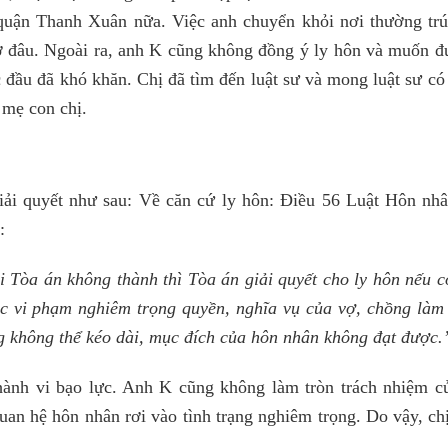
uận Thanh Xuân nữa. Việc anh chuyển khỏi nơi thường trú
ở đâu. Ngoài ra, anh K cũng không đồng ý ly hôn và muốn đ
c đầu đã khó khăn. Chị đã tìm đến luật sư và mong luật sư có
 mẹ con chị.
iải quyết như sau: Về căn cứ ly hôn: Điều 56 Luật Hôn nhâ
:
i Tòa án không thành thì Tòa án giải quyết cho ly hôn nếu c
ặc vi phạm nghiêm trọng quyền, nghĩa vụ của vợ, chồng làm
ng không thể kéo dài, mục đích của hôn nhân không đạt được.
hành vi bạo lực. Anh K cũng không làm tròn trách nhiệm c
uan hệ hôn nhân rơi vào tình trạng nghiêm trọng. Do vậy, ch
.