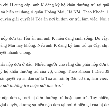
in chị H cung cấp, anh K đăng ký hộ khẩu thường trú tại qu
 và hiện tại đang ở quận Hoàng Mai, Hà Nội. Theo Khoản 1
uyền giải quyết là Tòa án nơi bị đơn cư trú, làm việc. Nơi 
ên nộp đơn tại Tòa án nơi anh K hiện đang sinh sống. Do vậy
oàng Mai hay không. Nếu anh K đăng ký tạm trú tại đây, chị 
uyết nhanh chóng.
hải nộp đơn ở đâu. Nhiều người cho rằng cần phải nộp đơn tạ
ký hộ khẩu thường trú của vợ, chồng. Theo Khoản 1 Điều 39
i quyết vụ án dân sự là Tòa án nơi bị đơn cư trú, làm việc.
à nơi thường trú hoặc nơi tạm trú.”
nộp đơn tại nơi bị đơn thường trú hoặc tạm trú. Tuy nhiên,
 giải quyết, đương sự nên nộp đơn tại nơi ở hiện tại của bị đ