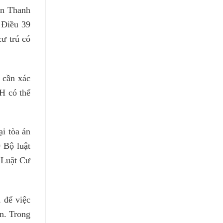
ận Thanh
 Điều 39
cư trú có
, cần xác
H có thể
i tòa án
 Bộ luật
 Luật Cư
 để việc
ơn. Trong