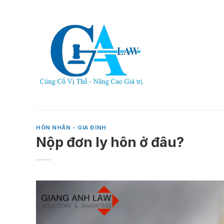
Skip
to
content
HÔN NHÂN - GIA ĐÌNH
Nộp đơn ly hôn ở đâu?