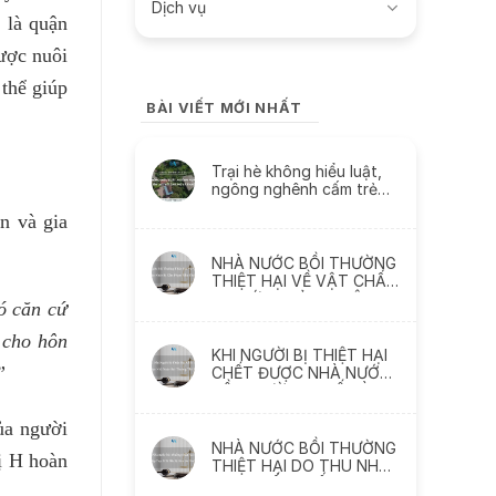
Dịch vụ
 là quận
ược nuôi
 thể giúp
BÀI VIẾT MỚI NHẤT
Trại hè không hiểu luật,
ngông nghênh cấm trẻ
liên lạc với cha mẹ và
n và gia
thách thức
NHÀ NƯỚC BỒI THƯỜNG
THIỆT HẠI VỀ VẬT CHẤT
DO SỨC KHỎE BỊ XÂM
ó căn cứ
PHẠM NHƯ THẾ NÀO
 cho hôn
KHI NGƯỜI BỊ THIỆT HẠI
”
CHẾT ĐƯỢC NHÀ NƯỚC
BỒI THƯỜNG THẾ NÀO ?
ủa người
NHÀ NƯỚC BỒI THƯỜNG
ị H hoàn
THIỆT HẠI DO THU NHẬP
THỰC TẾ BỊ MẤT, BỊ