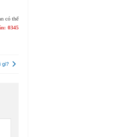
ạn có thể
ấn: 0345
 gì?