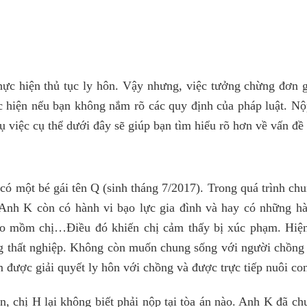
thực hiện thủ tục ly hôn. Vậy nhưng, việc tưởng chừng đơn g
c hiện nếu bạn không nắm rõ các quy định của pháp luật. Nộ
 việc cụ thể dưới đây sẽ giúp bạn tìm hiểu rõ hơn về vấn đề 
 một bé gái tên Q (sinh tháng 7/2017). Trong quá trình chu
Anh K còn có hành vi bạo lực gia đình và hay có những h
ào mồm chị…Điều đó khiến chị cảm thấy bị xúc phạm. Hiện 
g thất nghiệp. Không còn muốn chung sống với người chồng 
được giải quyết ly hôn với chồng và được trực tiếp nuôi co
n, chị H lại không biết phải nộp tại tòa án nào. Anh K đã c